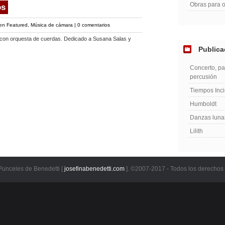
Obras para 
os
 en
Featured
,
Música de cámara
|
0 comentarios
s con orquesta de cuerdas. Dedicado a Susana Salas y
Publica
Concerto, pa
percusión
Tiempos Inci
Humboldt
Danzas luna
Lilith
Punceles de Benedetti [
josefinabenedetti.com
]. ©2007-2017 - Todos los derechos