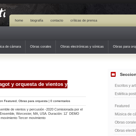
home
biografía
contacto
críticas de prensa
ica de cámara
Obras corales
Obras electrónicas y sónicas
Obras para orq
Seccio
agot y orquesta de vientos y
Escritos y ar
Estética po
 en
Featured
,
Obras para orquesta
|
0 comentarios
Featured
emble de vientos y percusión -2020 Comisionada por el
d Ensemble, Worcester, MA, USA. Duración: 12´ DEMO
Música de c
 movimiento Tercer movimiento
Obras coral
Obras electr