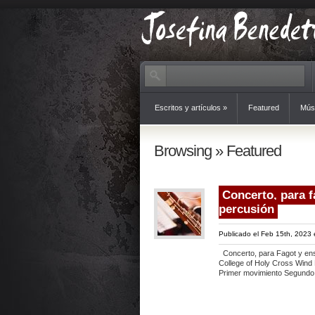
Escritos y artículos
»
Featured
Mús
Browsing » Featured
Concerto, para f
percusión
Publicado el Feb 15th, 2023
Concerto, para Fagot y ens
College of Holy Cross Win
Primer movimiento Segundo