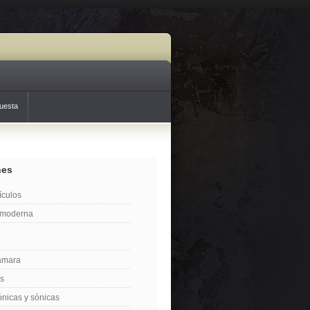
uesta
nes
tículos
stmoderna
ámara
es
ónicas y sónicas