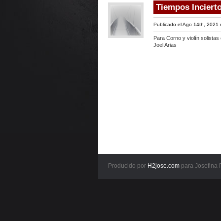
Tiempos Inciert
Publicado el Ago 14th, 2021
Para Corno y violín solista
Joel Arias
Producido por
H2jose.com
para Josefina 