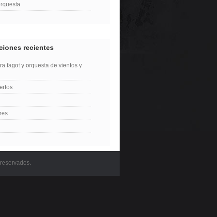
orquesta
ciones recientes
ra fagot y orquesta de vientos y
ertos
res
 reservados.