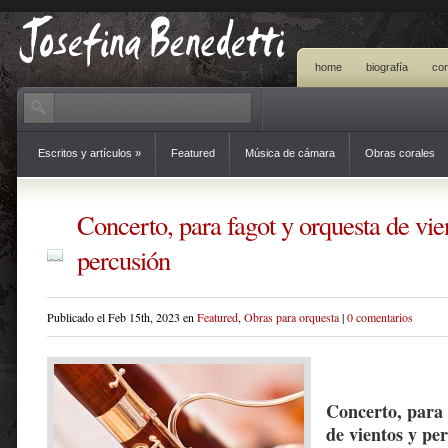
home
biografía
con
Escritos y artículos
»
Featured
Música de cámara
Obras corales
Concerto, para fagot y orquesta de vie
percusión
Publicado el Feb 15th, 2023 en
Featured
,
Obras para orquesta
|
0 comentarios
Concerto,
para
de vientos y pe