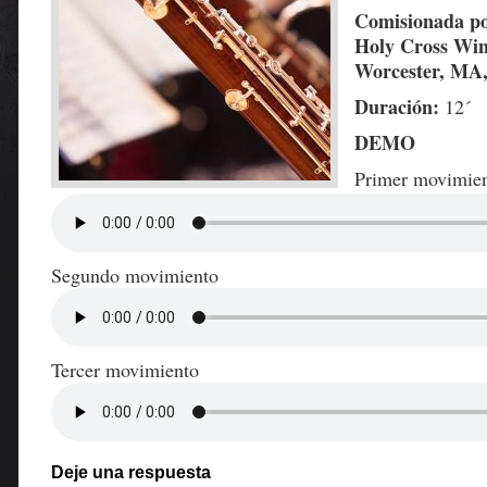
Comisionada por
Holy Cross Wi
Worcester, MA
Duración:
12´
DEMO
Primer movimie
Segundo movimiento
Tercer movimiento
Deje una respuesta