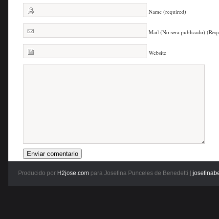
Name (required)
Mail (No sera publicado) (Req
Website
Producido por
H2jose.com
para Josefina Punceles de Benedetti [
josefinab