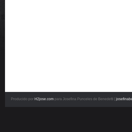
Producido por
H2jose.com
para Josefina Punceles de Benedetti [
josefinab